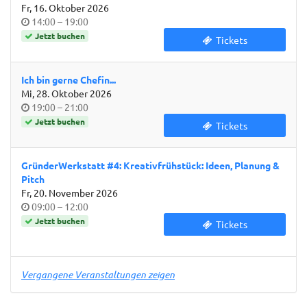
Fr, 16. Oktober 2026
Uhrzeit
bis
14:00
–
19:00
Jetzt buchen
Tickets
Ich bin gerne Chefin...
Mi, 28. Oktober 2026
Uhrzeit
bis
19:00
–
21:00
Jetzt buchen
Tickets
GründerWerkstatt #4: Kreativfrühstück: Ideen, Planung &
Pitch
Fr, 20. November 2026
Uhrzeit
bis
09:00
–
12:00
Jetzt buchen
Tickets
Vergangene Veranstaltungen zeigen