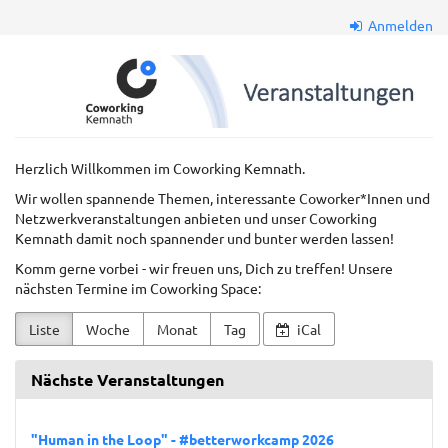
Zum
Anmelden
Haupt-
Inhalt
Coworkkem
springen
GmbH
Herzlich Willkommen im Coworking Kemnath.
Wir wollen spannende Themen, interessante Coworker*Innen und
Netzwerkveranstaltungen anbieten und unser Coworking
Kemnath damit noch spannender und bunter werden lassen!
Komm gerne vorbei - wir freuen uns, Dich zu treffen! Unsere
nächsten Termine im Coworking Space:
Liste
Woche
Monat
Tag
iCal
Nächste Veranstaltungen
"Human in the Loop" - #betterworkcamp 2026