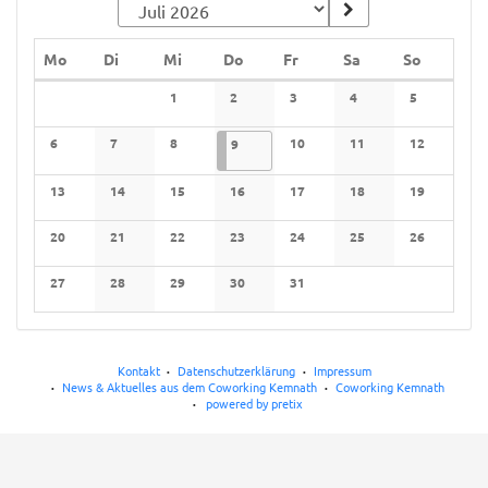
Montag
Dienstag
Mittwoch
Donnerstag
Freitag
Samstag
Sonntag
Mo
Di
Mi
Do
Fr
Sa
So
Kalender
1
2
3
4
5
Keine Veranstaltungen
Keine Veranstaltungen
Keine Veranstaltungen
Keine Veranstaltunge
Keine Verans
6
7
8
09.07.2026
2 Veranstaltungen
10
11
12
9
Keine Veranstaltungen
Keine Veranstaltungen
Keine Veranstaltungen
Keine Veranstaltungen
Keine Veranstaltunge
Keine Verans
13
14
15
16
17
18
19
Keine Veranstaltungen
Keine Veranstaltungen
Keine Veranstaltungen
Keine Veranstaltungen
Keine Veranstaltungen
Keine Veranstaltunge
Keine Verans
20
21
22
23
24
25
26
Keine Veranstaltungen
Keine Veranstaltungen
Keine Veranstaltungen
Keine Veranstaltungen
Keine Veranstaltungen
Keine Veranstaltunge
Keine Verans
27
28
29
30
31
Keine Veranstaltungen
Keine Veranstaltungen
Keine Veranstaltungen
Keine Veranstaltungen
Keine Veranstaltungen
Kontakt
Datenschutzerklärung
Impressum
News & Aktuelles aus dem Coworking Kemnath
Coworking Kemnath
powered by pretix