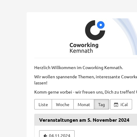
Zum
Haupt-
Inhalt
Coworkkem
springen
GmbH
Herzlich Willkommen im Coworking Kemnath.
Wir wollen spannende Themen, interessante Cowork
lassen!
Komm gerne vorbei - wir freuen uns, Dich zu treffen
Liste
Woche
Monat
Tag
iCal
Veranstaltungen am 5. November 2024
Datum
04.11.2024