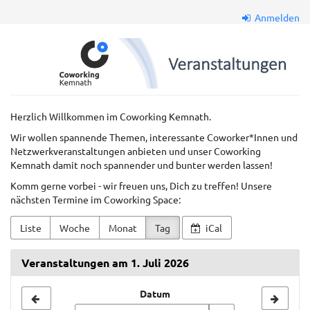
Zum
Anmelden
Haupt-
Inhalt
Coworkkem
springen
GmbH
Herzlich Willkommen im Coworking Kemnath.
Wir wollen spannende Themen, interessante Coworker*Innen und
Netzwerkveranstaltungen anbieten und unser Coworking
Kemnath damit noch spannender und bunter werden lassen!
Komm gerne vorbei - wir freuen uns, Dich zu treffen! Unsere
nächsten Termine im Coworking Space:
Liste
Woche
Monat
Tag
iCal
Veranstaltungen am 1. Juli 2026
Datum
Datum