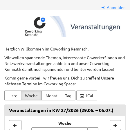
Zum
Anmelden
Haupt-
Inhalt
Coworkkem
springen
GmbH
Herzlich Willkommen im Coworking Kemnath.
Wir wollen spannende Themen, interessante Coworker*Innen und
Netzwerkveranstaltungen anbieten und unser Coworking
Kemnath damit noch spannender und bunter werden lassen!
Komm gerne vorbei - wir freuen uns, Dich zu treffen! Unsere
nächsten Termine im Coworking Space:
Liste
Woche
Monat
Tag
iCal
Veranstaltungen in KW 27/2026 (29.06. – 05.07.)
Woche
Woche