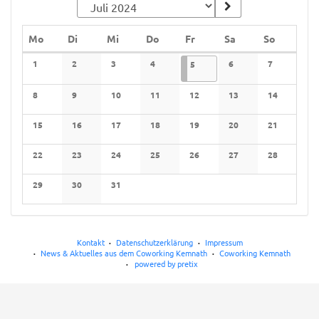
Montag
Dienstag
Mittwoch
Donnerstag
Freitag
Samstag
Sonntag
Mo
Di
Mi
Do
Fr
Sa
So
Kalender
1
2
3
4
05.07.2024
1 Veranstaltung
6
7
5
Keine Veranstaltungen
Keine Veranstaltungen
Keine Veranstaltungen
Keine Veranstaltungen
Keine Veranstaltunge
Keine Verans
8
9
10
11
12
13
14
Keine Veranstaltungen
Keine Veranstaltungen
Keine Veranstaltungen
Keine Veranstaltungen
Keine Veranstaltungen
Keine Veranstaltunge
Keine Verans
15
16
17
18
19
20
21
Keine Veranstaltungen
Keine Veranstaltungen
Keine Veranstaltungen
Keine Veranstaltungen
Keine Veranstaltungen
Keine Veranstaltunge
Keine Verans
22
23
24
25
26
27
28
Keine Veranstaltungen
Keine Veranstaltungen
Keine Veranstaltungen
Keine Veranstaltungen
Keine Veranstaltungen
Keine Veranstaltunge
Keine Verans
29
30
31
Keine Veranstaltungen
Keine Veranstaltungen
Keine Veranstaltungen
Kontakt
Datenschutzerklärung
Impressum
News & Aktuelles aus dem Coworking Kemnath
Coworking Kemnath
powered by pretix