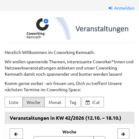
Zum
Anmelden
Haupt-
Inhalt
Coworkkem
springen
GmbH
Herzlich Willkommen im Coworking Kemnath.
Wir wollen spannende Themen, interessante Coworker*Innen und
Netzwerkveranstaltungen anbieten und unser Coworking
Kemnath damit noch spannender und bunter werden lassen!
Komm gerne vorbei - wir freuen uns, Dich zu treffen! Unsere
nächsten Termine im Coworking Space:
Liste
Woche
Monat
Tag
iCal
Veranstaltungen in KW 42/2026 (12.10. – 18.10.)
Woche
Woche