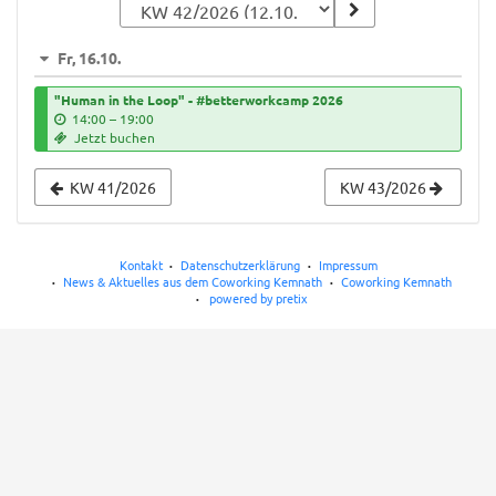
zur
Anzeige
Fr, 16.10.
auswählen
"Human in the Loop" - #betterworkcamp 2026
b
14:00
–
19:00
i
Jetzt buchen
s
KW 41/2026
KW 43/2026
Kontakt
Datenschutzerklärung
Impressum
News & Aktuelles aus dem Coworking Kemnath
Coworking Kemnath
powered by pretix